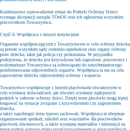
Każdorazowe wprowadzenie zmian do Polityki Ochrony Dzieci
wymaga akceptacji zarządu TOnOS oraz ich ogłoszenia wszystkim
pracownikom Towarzystwa.
Część 6. Współpraca z innymi instytucjami
Organami współpracującymi z Towarzystwem w celu ochrony dziecka
są przede wszystkim sądy rodzinno-opiekuńcze oraz organy ochrony
praw dziecka, takie jak policja czy prokuratura. W przypadku
podejrzenia, że dziecko jest krzywdzone lub zagrożone, pracownicy i
wolontariusze Towarzystwa są zobowiązani do natychmiastowego
poinformowania odpowiednich organów. Współpraca ta ma na celu
zapewnienie dziecku odpowiedniej ochrony i wsparcia.
Towarzystwo współpracuje z innymi placówkami oświatowymi w
celu wymiany doświadczeń, jak również wymiany najlepszych
praktyk w zakresie ochrony dzieci. Dzięki temu placówki mogą lepiej
reagować na sytuacje związane z krzywdzeniem czy zagrożeniem
dziecka,
a także zapobiegać temu typowi zachowań. Współpraca ta obejmuje
organizowanie spotkań, szkoleń oraz warsztatów dla pracowników
placówek oświatowych, a także wymianę materiałów i informacji na
temat polityk ochrony dzieci przed krzywdzeniem w poszczególnych