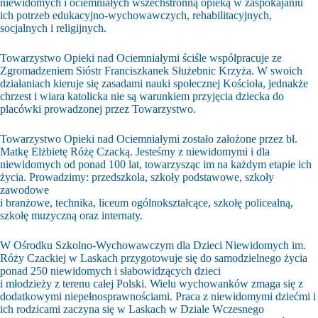
niewidomych i ociemniałych wszechstronną opieką w zaspokajaniu
ich potrzeb edukacyjno-wychowawczych, rehabilitacyjnych,
socjalnych i religijnych.
Towarzystwo Opieki nad Ociemniałymi ściśle współpracuje ze
Zgromadzeniem Sióstr Franciszkanek Służebnic Krzyża. W swoich
działaniach kieruje się zasadami nauki społecznej Kościoła, jednakże
chrzest i wiara katolicka nie są warunkiem przyjęcia dziecka do
placówki prowadzonej przez Towarzystwo.
Towarzystwo Opieki nad Ociemniałymi zostało założone przez bł.
Matkę Elżbietę Różę Czacką. Jesteśmy z niewidomymi i dla
niewidomych od ponad 100 lat, towarzysząc im na każdym etapie ich
życia. Prowadzimy: przedszkola, szkoły podstawowe, szkoły
zawodowe
i branżowe, technika, liceum ogólnokształcące, szkołę policealną,
szkołę muzyczną oraz internaty.
W Ośrodku Szkolno-Wychowawczym dla Dzieci Niewidomych im.
Róży Czackiej w Laskach przygotowuje się do samodzielnego życia
ponad 250 niewidomych i słabowidzących dzieci
i młodzieży z terenu całej Polski. Wielu wychowanków zmaga się z
dodatkowymi niepełnosprawnościami. Praca z niewidomymi dziećmi i
ich rodzicami zaczyna się w Laskach w Dziale Wczesnego