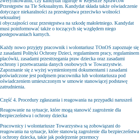
zweryfikowaniu, czy kandydat figuruje w Rejestrze Sprawców
Przestępstw na Tle Seksualnym. Kandydat składa także oświadczenie
dotyczące niekaralności za przestępstwa przeciwko wolności
seksualnej
i obyczajności oraz przestępstwa na szkodę małoletniego. Kandydat
musi poinformować także o toczących się względem niego
postępowaniach karnych.
Każdy nowo przyjęty pracownik i wolontariusz TOnOS zapoznaje się
z zasadami Polityki Ochrony Dzieci, regulaminem pracy, regulaminem
placówki, zasadami przestrzegania praw dziecka oraz zasadami
ochrony i przetwarzania danych osobowych w Towarzystwie.
Zapoznanie się z wyżej wymienionymi dokumentami i zasadami
poświadczone jest podpisem pracownika lub wolontariusza pod
oświadczeniem umieszczonym w umowie stanowiącej podstawę
zatrudnienia.
Część 4. Procedury zgłaszania i reagowania na przypadki naruszeń
Reagowanie na sytuacje, które mogą stanowić zagrożenie dla
bezpieczeństwa i ochrony dziecka
Pracownicy i wolontariusze Towarzystwa są zobowiązani do
reagowania na sytuacje, które stanowią zagrożenie dla bezpieczeństwa
i ochrony dziecka, takie jak podejrzenie przemocy