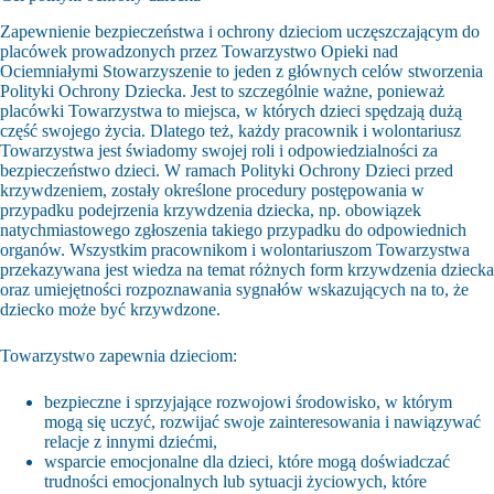
Zapewnienie bezpieczeństwa i ochrony dzieciom uczęszczającym do
placówek prowadzonych przez Towarzystwo Opieki nad
Ociemniałymi Stowarzyszenie to jeden z głównych celów stworzenia
Polityki Ochrony Dziecka. Jest to szczególnie ważne, ponieważ
placówki Towarzystwa to miejsca, w których dzieci spędzają dużą
część swojego życia. Dlatego też, każdy pracownik i wolontariusz
Towarzystwa jest świadomy swojej roli i odpowiedzialności za
bezpieczeństwo dzieci. W ramach Polityki Ochrony Dzieci przed
krzywdzeniem, zostały określone procedury postępowania w
przypadku podejrzenia krzywdzenia dziecka, np. obowiązek
natychmiastowego zgłoszenia takiego przypadku do odpowiednich
organów. Wszystkim pracownikom i wolontariuszom Towarzystwa
przekazywana jest wiedza na temat różnych form krzywdzenia dziecka
oraz umiejętności rozpoznawania sygnałów wskazujących na to, że
dziecko może być krzywdzone.
Towarzystwo zapewnia dzieciom:
bezpieczne i sprzyjające rozwojowi środowisko, w którym
mogą się uczyć, rozwijać swoje zainteresowania i nawiązywać
relacje z innymi dziećmi,
wsparcie emocjonalne dla dzieci, które mogą doświadczać
trudności emocjonalnych lub sytuacji życiowych, które