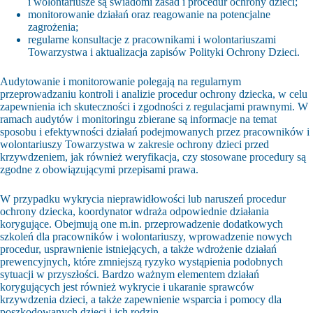
i wolontariusze są świadomi zasad i procedur ochrony dzieci;
monitorowanie działań oraz reagowanie na potencjalne
zagrożenia;
regularne konsultacje z pracownikami i wolontariuszami
Towarzystwa i aktualizacja zapisów Polityki Ochrony Dzieci.
Audytowanie i monitorowanie polegają na regularnym
przeprowadzaniu kontroli i analizie procedur ochrony dziecka, w celu
zapewnienia ich skuteczności i zgodności z regulacjami prawnymi. W
ramach audytów i monitoringu zbierane są informacje na temat
sposobu i efektywności działań podejmowanych przez pracowników i
wolontariuszy Towarzystwa w zakresie ochrony dzieci przed
krzywdzeniem, jak również weryfikacja, czy stosowane procedury są
zgodne z obowiązującymi przepisami prawa.
W przypadku wykrycia nieprawidłowości lub naruszeń procedur
ochrony dziecka, koordynator wdraża odpowiednie działania
korygujące. Obejmują one m.in. przeprowadzenie dodatkowych
szkoleń dla pracowników i wolontariuszy, wprowadzenie nowych
procedur, usprawnienie istniejących, a także wdrożenie działań
prewencyjnych, które zmniejszą ryzyko wystąpienia podobnych
sytuacji w przyszłości. Bardzo ważnym elementem działań
korygujących jest również wykrycie i ukaranie sprawców
krzywdzenia dzieci, a także zapewnienie wsparcia i pomocy dla
poszkodowanych dzieci i ich rodzin.