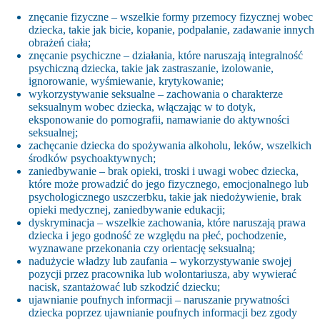
znęcanie fizyczne – wszelkie formy przemocy fizycznej wobec
dziecka, takie jak bicie, kopanie, podpalanie, zadawanie innych
obrażeń ciała;
znęcanie psychiczne – działania, które naruszają integralność
psychiczną dziecka, takie jak zastraszanie, izolowanie,
ignorowanie, wyśmiewanie, krytykowanie;
wykorzystywanie seksualne – zachowania o charakterze
seksualnym wobec dziecka, włączając w to dotyk,
eksponowanie do pornografii, namawianie do aktywności
seksualnej;
zachęcanie dziecka do spożywania alkoholu, leków, wszelkich
środków psychoaktywnych;
zaniedbywanie – brak opieki, troski i uwagi wobec dziecka,
które może prowadzić do jego fizycznego, emocjonalnego lub
psychologicznego uszczerbku, takie jak niedożywienie, brak
opieki medycznej, zaniedbywanie edukacji;
dyskryminacja – wszelkie zachowania, które naruszają prawa
dziecka i jego godność ze względu na płeć, pochodzenie,
wyznawane przekonania czy orientację seksualną;
nadużycie władzy lub zaufania – wykorzystywanie swojej
pozycji przez pracownika lub wolontariusza, aby wywierać
nacisk, szantażować lub szkodzić dziecku;
ujawnianie poufnych informacji – naruszanie prywatności
dziecka poprzez ujawnianie poufnych informacji bez zgody