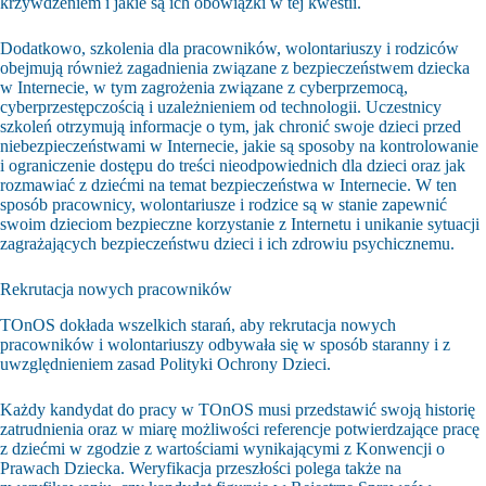
krzywdzeniem i jakie są ich obowiązki w tej kwestii.
Dodatkowo, szkolenia dla pracowników, wolontariuszy i rodziców
obejmują również zagadnienia związane z bezpieczeństwem dziecka
w Internecie, w tym zagrożenia związane z cyberprzemocą,
cyberprzestępczością i uzależnieniem od technologii. Uczestnicy
szkoleń otrzymują informacje o tym, jak chronić swoje dzieci przed
niebezpieczeństwami w Internecie, jakie są sposoby na kontrolowanie
i ograniczenie dostępu do treści nieodpowiednich dla dzieci oraz jak
rozmawiać z dziećmi na temat bezpieczeństwa w Internecie. W ten
sposób pracownicy, wolontariusze i rodzice są w stanie zapewnić
swoim dzieciom bezpieczne korzystanie z Internetu i unikanie sytuacji
zagrażających bezpieczeństwu dzieci i ich zdrowiu psychicznemu.
Rekrutacja nowych pracowników
TOnOS dokłada wszelkich starań, aby rekrutacja nowych
pracowników i wolontariuszy odbywała się w sposób staranny i z
uwzględnieniem zasad Polityki Ochrony Dzieci.
Każdy kandydat do pracy w TOnOS musi przedstawić swoją historię
zatrudnienia oraz w miarę możliwości referencje potwierdzające pracę
z dziećmi w zgodzie z wartościami wynikającymi z Konwencji o
Prawach Dziecka. Weryfikacja przeszłości polega także na