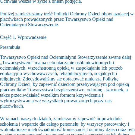
Uchwała weszła w życie z dniem podjęcia.
Poniżej zamieszczamy treść Polityki Ochrony Dzieci obowiązującej w
placówkach prowadzonych przez Towarzystwo Opieki nad
Ociemniałymi Stowarzyszenie.
Część 1. Wprowadzenie
Preambuła
Towarzystwo Opieki nad Ociemniałymi Stowarzyszenie zwane dalej
„Towarzystwem” ma na celu otaczanie osób niewidomych i
ociemniałych, wszechstronną opieką w zaspokajaniu ich potrzeb
edukacyjno-wychowawczych, rehabilitacyjnych, socjalnych i
religijnych. Zdecydowaliśmy się opracować niniejszą Politykę
Ochrony Dzieci, by zapewnić dzieciom przebywającym pod opieką
pracowników Towarzystwa bezpieczeństwo, ochronę i szacunek, a
także przeciwdziałać wszelkim formom krzywdzenia i
wykorzystywania we wszystkich prowadzonych przez nas
placówkach.
W ramach naszych działań, zamierzamy zapewnić odpowiednie
szkolenia i wsparcie dla całego personelu, by wszyscy pracownicy i
wolontariusze mieli świadomość konieczności ochrony dzieci oraz byli
w stanie rozpoznawać i reagować na sytuacje zagrażające ich dobru.