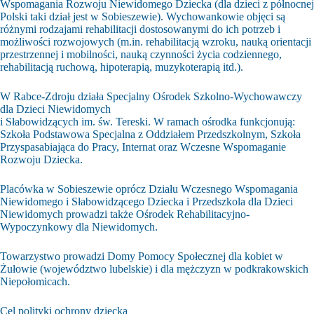
Wspomagania Rozwoju Niewidomego Dziecka (dla dzieci z północnej
Polski taki dział jest w Sobieszewie). Wychowankowie objęci są
różnymi rodzajami rehabilitacji dostosowanymi do ich potrzeb i
możliwości rozwojowych (m.in. rehabilitacją wzroku, nauką orientacji
przestrzennej i mobilności, nauką czynności życia codziennego,
rehabilitacją ruchową, hipoterapią, muzykoterapią itd.).
W Rabce-Zdroju działa Specjalny Ośrodek Szkolno-Wychowawczy
dla Dzieci Niewidomych
i Słabowidzących im. św. Tereski. W ramach ośrodka funkcjonują:
Szkoła Podstawowa Specjalna z Oddziałem Przedszkolnym, Szkoła
Przyspasabiająca do Pracy, Internat oraz Wczesne Wspomaganie
Rozwoju Dziecka.
Placówka w Sobieszewie oprócz Działu Wczesnego Wspomagania
Niewidomego i Słabowidzącego Dziecka i Przedszkola dla Dzieci
Niewidomych prowadzi także Ośrodek Rehabilitacyjno-
Wypoczynkowy dla Niewidomych.
Towarzystwo prowadzi Domy Pomocy Społecznej dla kobiet w
Żułowie (województwo lubelskie) i dla mężczyzn w podkrakowskich
Niepołomicach.
Cel polityki ochrony dziecka