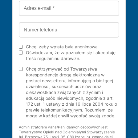
Chcę, żeby wpłata była anonimowa
Oświadczam, że zapoznałem się i akceptuję
treść regulaminu darowizn.
Chcę otrzymywać od Towarzystwa
korespondencję drogą elektroniczną w
postaci newsletteru, informującą o bieżącej
działalności, sukcesach uczniów oraz
ciekawostkach związanych z życiem i
edukacją osób niewidomych, zgodnie z art.
172 ust. 1 ustawy z dnia 16 lipca 2004 roku o
prawie telekomunikacyjnym. Rozumiem, że
mogę w każdej chwili wycofać swoją zgodę.
Administratorem Pana/Pani danych osobowych jest
Towarzystwo Opieki nad Ociemniałymi Stowarzyszenie
(ul. Brzozowa 75, Laski, 05-080 Izabelin), zwane dalej