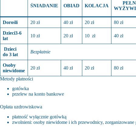
PEŁN
ŚNIADANIE
OBIAD
KOLACJA
WYŻYWI
Dorośli
20 zł
40 zł
20 zł
80 zł
Dzieci
3-6
10 zł
20 zł
10 zł
40 zł
lat
Dzieci
Bezpłatnie
do 3 lat
Osoby
20 zł
40 zł
20 zł
80 zł
niewidome
Metody płatności
gotówka
przelew na konto bankowe
Opłata uzdrowiskowa
płatność wyłącznie gotówką
zwolnieni: osoby niewidome i ich przewodnicy, zorganizowane g