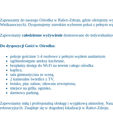
Zapraszamy do naszego Ośrodka w Rabce-Zdroju, gdzie oferujemy wyn
Wielkanocnych). Dysponujemy szerokim wyborem pokoi z pełnym wę
Zapewniamy
całodzienne wyżywienie
dostosowane do indywidualnyc
Do dyspozycji Gości w Ośrodku
:
pokoje gościnne 1-4 osobowe z pełnym węzłem sanitarnym
ogólnodostępne aneksy kuchenne,
bezpłatny dostęp do Wi-Fi na terenie całego ośrodka
kaplica,
sala gimnastyczna ze sceną,
2 kameralne świetlice z TV,
boisko, plac zabaw, siłownia zewnętrzna,
miejsce na grilla, ognisko,
darmowy parking.
Zapewniamy miłą i profesjonalną obsługę i wyjątkową atmosferę. Nasz 
rekreacyjnych. Znajduje się w dogodnej lokalizacji w Rabce-Zdroju.