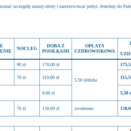
oznać szczegóły naszej oferty i zarezerwować pobyt. Jesteśmy do Pańs
E
DOBA Z
OPŁATA
NOCLEG
ENIE
POSIŁKAMI
UZDROWISKOWA
UZD
90 zł
170,00 zł
175
,5
70 zł
110,00 zł
115
,5
5,50 zł/doba
0,00 zł
5,50 z
70 zł
150,00 zł
zwolnione
150,0