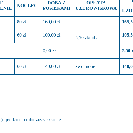
E
DOBA Z
OPŁATA
NOCLEG
ENIE
POSIŁKAMI
UZDROWISKOWA
UZD
80 zł
160,00 zł
165,5
60 zł
100,00 zł
105,5
5,50 zł/doba
0,00 zł
5,50 z
60 zł
140,00 zł
zwolnione
140,0
rupy dzieci i młodzieży szkolne