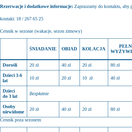
Rezerwacje i dodatkowe informacje:
Zapraszamy do kontaktu, aby p
kontakt: 18 / 267 65 25
Cennik w sezonie (wakacje, sezon zimowy)
PEŁN
ŚNIADANIE
OBIAD
KOLACJA
WYŻYWI
Dorośli
20 zł
40 zł
20 zł
80 zł
Dzieci 3-6
10 zł
20 zł
10 zł
40 zł
lat
Dzieci
Bezpłatnie
do 3 lat
Osoby
20 zł
40 zł
20 zł
80 zł
niewidome
Cennik poza sezonem