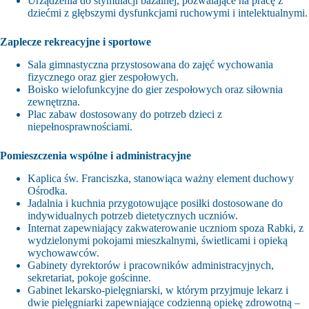
Urządzenia do stymulacji bazalnej, pozwalające na pracę z
dziećmi z głębszymi dysfunkcjami ruchowymi i intelektualnymi.
Zaplecze rekreacyjne i sportowe
Sala gimnastyczna przystosowana do zajęć wychowania
fizycznego oraz gier zespołowych.
Boisko wielofunkcyjne do gier zespołowych oraz siłownia
zewnętrzna.
Plac zabaw dostosowany do potrzeb dzieci z
niepełnosprawnościami.
Pomieszczenia wspólne i administracyjne
Kaplica św. Franciszka, stanowiąca ważny element duchowy
Ośrodka.
Jadalnia i kuchnia przygotowujące posiłki dostosowane do
indywidualnych potrzeb dietetycznych uczniów.
Internat zapewniający zakwaterowanie uczniom spoza Rabki, z
wydzielonymi pokojami mieszkalnymi, świetlicami i opieką
wychowawców.
Gabinety dyrektorów i pracowników administracyjnych,
sekretariat, pokoje gościnne.
Gabinet lekarsko-pielęgniarski, w którym przyjmuje lekarz i
dwie pielęgniarki zapewniające codzienną opiekę zdrowotną –