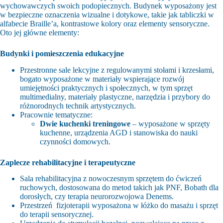
wychowawczych swoich podopiecznych. Budynek wyposażony jest
w bezpieczne oznaczenia wizualne i dotykowe, takie jak tabliczki w
alfabecie Braille’a, kontrastowe kolory oraz elementy sensoryczne.
Oto jej główne elementy:
Budynki i pomieszczenia edukacyjne
Przestronne sale lekcyjne z regulowanymi stołami i krzesłami,
bogato wyposażone w materiały wspierające rozwój
umiejętności praktycznych i społecznych, w tym sprzęt
multimedialny, materiały plastyczne, narzędzia i przybory do
różnorodnych technik artystycznych.
Pracownie tematyczne:
Dwie kuchenki treningowe
– wyposażone w sprzęty
kuchenne, urządzenia AGD i stanowiska do nauki
czynności domowych.
Zaplecze rehabilitacyjne i terapeutyczne
Sala rehabilitacyjna z nowoczesnym sprzętem do ćwiczeń
ruchowych, dostosowana do metod takich jak PNF, Bobath dla
dorosłych, czy terapia neurorozwojowa Denems.
Przestrzeń fizjoterapii wyposażona w łóżko do masażu i sprzęt
do terapii sensorycznej.