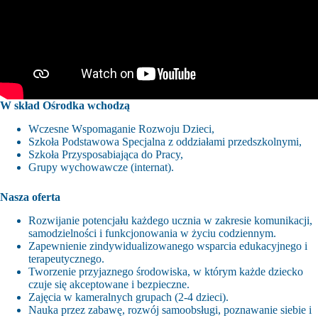
W skład Ośrodka wchodzą
Wczesne Wspomaganie Rozwoju Dzieci,
Szkoła Podstawowa Specjalna z oddziałami przedszkolnymi,
Szkoła Przysposabiająca do Pracy,
Grupy wychowawcze (internat).
Nasza oferta
Rozwijanie potencjału każdego ucznia w zakresie komunikacji,
samodzielności i funkcjonowania w życiu codziennym.
Zapewnienie zindywidualizowanego wsparcia edukacyjnego i
terapeutycznego.
Tworzenie przyjaznego środowiska, w którym każde dziecko
czuje się akceptowane i bezpieczne.
Zajęcia w kameralnych grupach (2-4 dzieci).
Nauka przez zabawę, rozwój samoobsługi, poznawanie siebie i