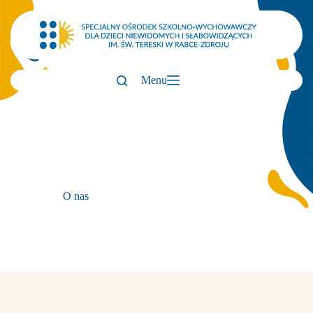
Przejdź
do
treści
Menu
O nas