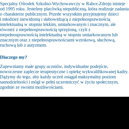
Specjalny Ośrodek Szkolno-Wychowawczy w Rabce-Zdroju istnieje
od 1995 roku. Jesteśmy placówką niepubliczną, która realizuje zadania
o charakterze publicznym. Przede wszystkim przyjmujemy dzieci
i młodzież niewidomą i słabowidzącą z niepełnosprawnością
intelektualną w stopniu lekkim, umiarkowanym i znacznym, ale
również z niepełnosprawnością sprzężoną, czyli z
niepełnosprawnością intelektualną w stopniu umiarkowanym lub
znacznym oraz z niepełnosprawnościami wzrokową, słuchową,
ruchową lub z autyzmem.
Dlaczego my?
Zapewniamy małe grupy uczniów, indywidualne podejście,
nowoczesne zaplecze terapeutyczne i opiekę wykwalifikowanej kadry.
Dążymy do tego, aby każdy uczeń osiągał maksymalny poziom
samodzielności i mógł w pełni uczestniczyć w życiu społecznym,
zgodnie ze swoimi możliwościami.