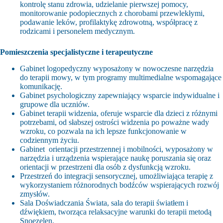
kontrolę stanu zdrowia, udzielanie pierwszej pomocy,
monitorowanie podopiecznych z chorobami przewlekłymi,
podawanie leków, profilaktykę zdrowotną, współpracę z
rodzicami i personelem medycznym.
Pomieszczenia specjalistyczne i terapeutyczne
Gabinet logopedyczny wyposażony w nowoczesne narzędzia
do terapii mowy, w tym programy multimedialne wspomagające
komunikację.
Gabinet psychologiczny zapewniający wsparcie indywidualne i
grupowe dla uczniów.
Gabinet terapii widzenia, oferuje wsparcie dla dzieci z różnymi
potrzebami, od słabszej ostrości widzenia po poważne wady
wzroku, co pozwala na ich lepsze funkcjonowanie w
codziennym życiu.
Gabinet orientacji przestrzennej i mobilności, wyposażony w
narzędzia i urządzenia wspierające naukę poruszania się oraz
orientacji w przestrzeni dla osób z dysfunkcją wzroku.
Przestrzeń do integracji sensorycznej, umożliwiająca terapię z
wykorzystaniem różnorodnych bodźców wspierających rozwój
zmysłów.
Sala Doświadczania Świata, sala do terapii światłem i
dźwiękiem, tworząca relaksacyjne warunki do terapii metodą
Snoezelen.