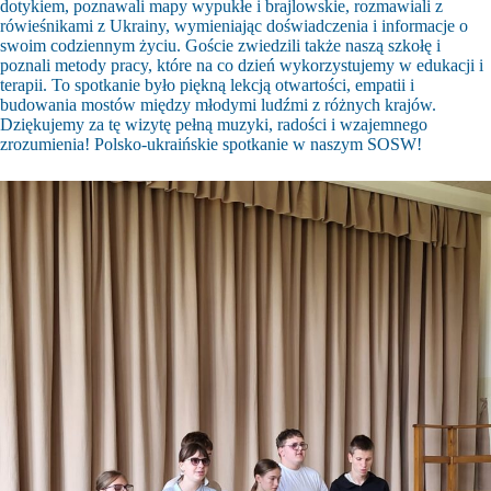
dotykiem, poznawali mapy wypukłe i brajlowskie, rozmawiali z
rówieśnikami z Ukrainy, wymieniając doświadczenia i informacje o
swoim codziennym życiu. Goście zwiedzili także naszą szkołę i
poznali metody pracy, które na co dzień wykorzystujemy w edukacji i
terapii. To spotkanie było piękną lekcją otwartości, empatii i
budowania mostów między młodymi ludźmi z różnych krajów.
Dziękujemy za tę wizytę pełną muzyki, radości i wzajemnego
zrozumienia! Polsko-ukraińskie spotkanie w naszym SOSW!