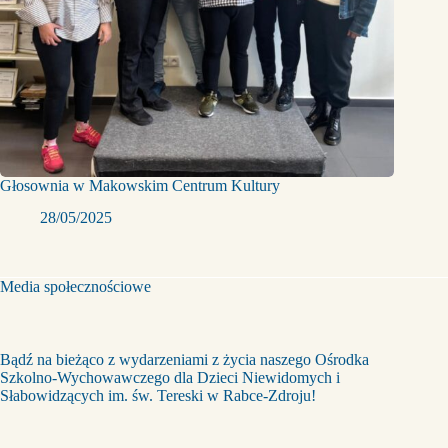
Głosownia w Makowskim Centrum Kultury
28/05/2025
Media społecznościowe
Bądź na bieżąco z wydarzeniami z życia naszego Ośrodka
Szkolno-Wychowawczego dla Dzieci Niewidomych i
Słabowidzących im. św. Tereski w Rabce-Zdroju!