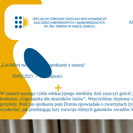
Przejdź
do
treści
Ak
„Las bliżej nas” – kolejne spotkanie z naturą!
30/05/2025
Aktualności
W ramach naszego cyklu edukacyjnego mieliśmy dziś zaszczyt gościć
konkursu „Giga laurka dla strażników lasów”. Wręczyliśmy dyplomy ucz
przyrody. Podczas spotkania pani Dorota opowiadała o zwierzętach ż
wysłuchać, jak przebiegają fazy rozwoju różnych gatunków owadów leś