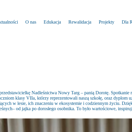
tualności
O nas
Edukacja
Rewalidacja
Projekty
Dla 
 przedstawicielkę Nadleśnictwa Nowy Targ – panią Dorotę. Spotkani
niom klasy VIIa, którzy reprezentowali naszą szkołę, oraz dyplom uzn
yjących w lesie, ich znaczeniu w ekosystemie i codziennym życiu. Dz
nych– od jajka po dorosłego osobnika. To było wartościowe, inspirują