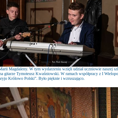
. Marii Magdaleny. W tym wydarzeniu wzięli udział uczniowie naszej s
mu na gitarze Tymoteusz Kwaśniowski. W ramach współpracy z I Wiel
ryjo Królowo Polski”. Było pięknie i wzruszająco.