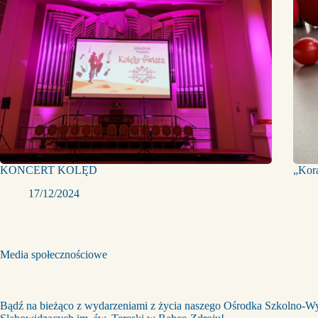
KONCERT KOLĘD
„Kora
17/12/2024
Media społecznościowe
Bądź na bieżąco z wydarzeniami z życia naszego Ośrodka Szkolno-