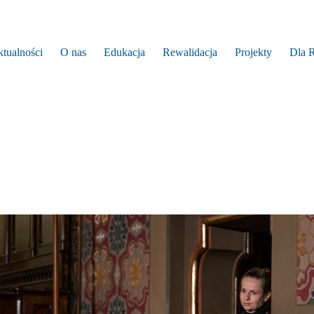
tualności
O nas
Edukacja
Rewalidacja
Projekty
Dla 