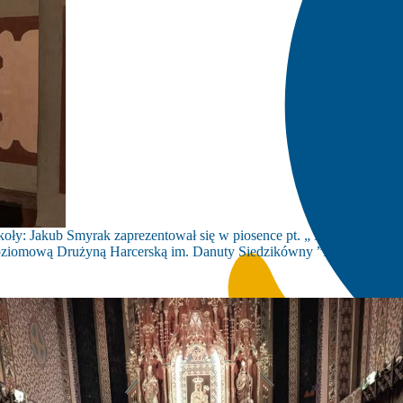
zkoły: Jakub Smyrak zaprezentował się w piosence pt. „ Bywają
opoziomową Drużyną Harcerską im. Danuty Siedzikówny ”Inki„ Kamil