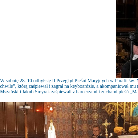
W sobotę 28. 10 odbył się II Przegląd Pieśni Maryjnych w Parafii św
chwile”, którą zaśpiewał i zagrał na keyboardzie, a akompaniował 
Mszański i Jakub Smyrak zaśpiewali z harcerzami i zuchami pieśń „Ma