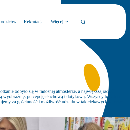
Rodziców
Rekrutacja
Więcej
tkanie odbyło się w radosnej atmosferze, a największą radość
ją wyobraźnię, percepcję słuchową i dotykową. Wszyscy bawili się
ujemy za gościnność i możliwość udziału w tak ciekawych zajęciach.