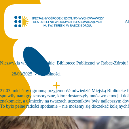
Przejdź
do
treści
Ak
Niezwykła wizyta w Miejskiej Bibliotece Publicznej w Rabce-Zdroju!
28/03/2025
Aktualności
27.03. mieliśmy ogromną przyjemność odwiedzić Miejską Bibliotekę Pu
sprawiły nam gry sensoryczne, które dostarczyły mnóstwo emocji i do
znakomicie, a uśmiechy na twarzach uczestników były najlepszym dow
To było pełne radości spotkanie – nie możemy się doczekać kolejnych!