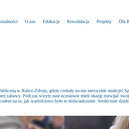
tualności
O nas
Edukacja
Rewalidacja
Projekty
Dla 
bliczną w Rabce-Zdroju, gdzie czekały na nas niezwykłe atrakcje! Spo
brej zabawy. Podczas wizyty nasi uczniowie mieli okazję rozwijać swo
odem na to, jak wartościowe było to doświadczenie. Serdecznie dzięk