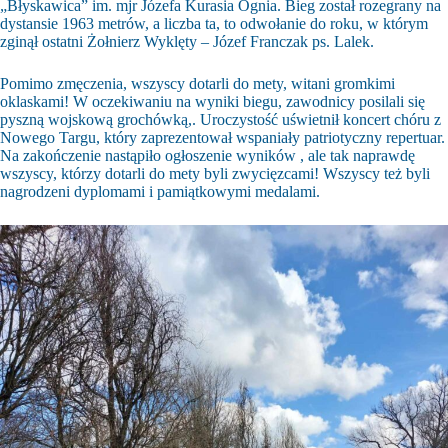
„Błyskawica” im. mjr Józefa Kurasia Ognia. Bieg został rozegrany na
dystansie 1963 metrów, a liczba ta, to odwołanie do roku, w którym
zginął ostatni Żołnierz Wyklęty – Józef Franczak ps. Lalek.
Pomimo zmęczenia, wszyscy dotarli do mety, witani gromkimi
oklaskami! W oczekiwaniu na wyniki biegu, zawodnicy posilali się
pyszną wojskową grochówką,. Uroczystość uświetnił koncert chóru z
Nowego Targu, który zaprezentował wspaniały patriotyczny repertuar.
Na zakończenie nastąpiło ogłoszenie wyników , ale tak naprawdę
wszyscy, którzy dotarli do mety byli zwycięzcami! Wszyscy też byli
nagrodzeni dyplomami i pamiątkowymi medalami.